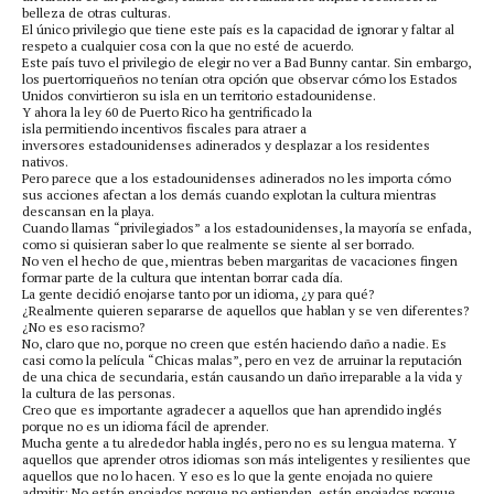
belleza de otras culturas.
El único privilegio que tiene este país es la capacidad de ignorar y faltar al
respeto a cualquier cosa con la que no esté de acuerdo.
Este país tuvo el privilegio de elegir no ver a Bad Bunny cantar. Sin embargo,
los puertorriqueños no tenían otra opción que observar cómo los Estados
Unidos convirtieron su isla en un territorio estadounidense.
Y ahora la ley 60 de Puerto Rico ha gentrificado la
isla permitiendo incentivos fiscales para atraer a
inversores estadounidenses adinerados y desplazar a los residentes
nativos.
Pero parece que a los estadounidenses adinerados no les importa cómo
sus acciones afectan a los demás cuando explotan la cultura mientras
descansan en la playa.
Cuando llamas “privilegiados” a los estadounidenses, la mayoría se enfada,
como si quisieran saber lo que realmente se siente al ser borrado.
No ven el hecho de que, mientras beben margaritas de vacaciones fingen
formar parte de la cultura que intentan borrar cada día.
La gente decidió enojarse tanto por un idioma, ¿y para qué?
¿Realmente quieren separarse de aquellos que hablan y se ven diferentes?
¿No es eso racismo?
No, claro que no, porque no creen que estén haciendo daño a nadie. Es
casi como la película “Chicas malas”, pero en vez de arruinar la reputación
de una chica de secundaria, están causando un daño irreparable a la vida y
la cultura de las personas.
Creo que es importante agradecer a aquellos que han aprendido inglés
porque no es un idioma fácil de aprender.
Mucha gente a tu alrededor habla inglés, pero no es su lengua materna. Y
aquellos que aprender otros idiomas son más inteligentes y resilientes que
aquellos que no lo hacen. Y eso es lo que la gente enojada no quiere
admitir: No están enojados porque no entienden, están enojados porque