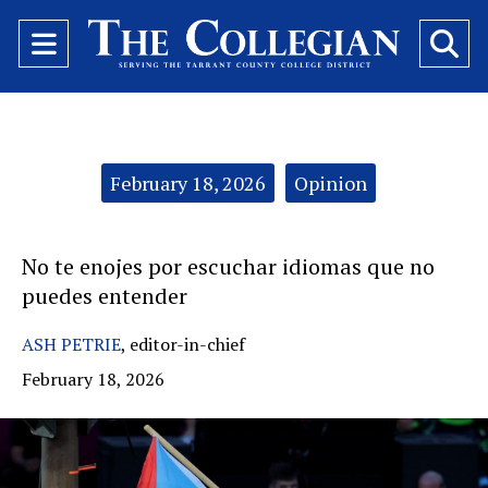
Open
O
Navigation
Se
Menu
Ba
Categories:
February 18, 2026
Opinion
No te enojes por escuchar idiomas que no
puedes entender
ASH PETRIE
,
editor-in-chief
February 18, 2026