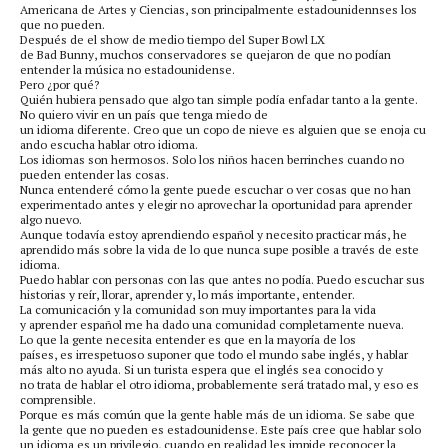
Americana de Artes y Ciencias, son principalmente estadounidennses los
que no pueden.
Después de el show de medio tiempo del Super Bowl LX
de Bad Bunny, muchos conservadores se quejaron de que no podían
entender la música no estadounidense.
Pero ¿por qué?
Quién hubiera pensado que algo tan simple podía enfadar tanto a la gente.
No quiero vivir en un país que tenga miedo de
un idioma diferente. Creo que un copo de nieve es alguien que se enoja cu
ando escucha hablar otro idioma.
Los idiomas son hermosos. Solo los niños hacen berrinches cuando no
pueden entender las cosas.
Nunca entenderé cómo la gente puede escuchar o ver cosas que no han
experimentado antes y elegir no aprovechar la oportunidad para aprender
algo nuevo.
Aunque todavía estoy aprendiendo español y necesito practicar más, he
aprendido más sobre la vida de lo que nunca supe posible a través de este
idioma.
Puedo hablar con personas con las que antes no podía. Puedo escuchar sus
historias y reír, llorar, aprender y, lo más importante, entender.
La comunicación y la comunidad son muy importantes para la vida
y aprender español me ha dado una comunidad completamente nueva.
Lo que la gente necesita entender es que en la mayoría de los
países, es irrespetuoso suponer que todo el mundo sabe inglés, y hablar
más alto no ayuda. Si un turista espera que el inglés sea conocido y
no trata de hablar el otro idioma, probablemente será tratado mal, y eso es
comprensible.
Porque es más común que la gente hable más de un idioma. Se sabe que
la gente que no pueden es estadounidense. Este país cree que hablar solo
un idioma es un privilegio, cuando en realidad les impide reconocer la